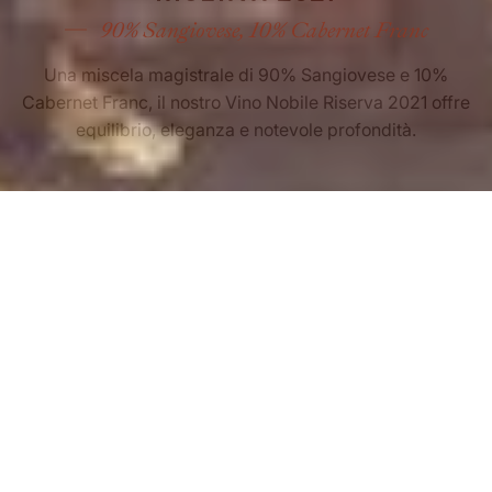
90% Sangiovese, 10% Cabernet Franc
Una miscela magistrale di 90% Sangiovese e 10%
Cabernet Franc, il nostro Vino Nobile Riserva 2021 offre
equilibrio, eleganza e notevole profondità.