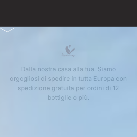
Dalla nostra casa alla tua. Siamo
orgogliosi di spedire in tutta Europa con
spedizione gratuita per ordini di 12
bottiglie o più.